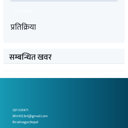
पठाउनुहोस
प्रतिक्रिया
सम्बन्धित खवर
021-501471
bfm912.brt@gmail.com
Biratnagar,Nepal