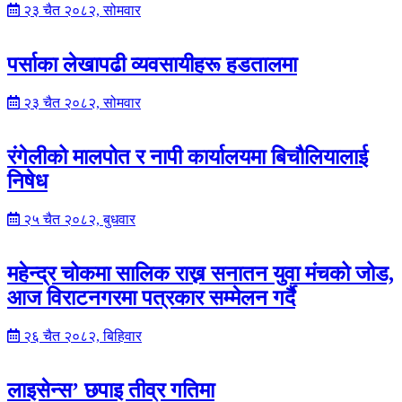
२३ चैत २०८२, सोमवार
पर्साका लेखापढी व्यवसायीहरू हडतालमा
२३ चैत २०८२, सोमवार
रंगेलीको मालपोत र नापी कार्यालयमा बिचौलियालाई
निषेध
२५ चैत २०८२, बुधवार
महेन्द्र चोकमा सालिक राख्न सनातन युवा मंचको जोड,
आज विराटनगरमा पत्रकार सम्मेलन गर्दै
२६ चैत २०८२, बिहिवार
लाइसेन्स’ छपाइ तीव्र गतिमा