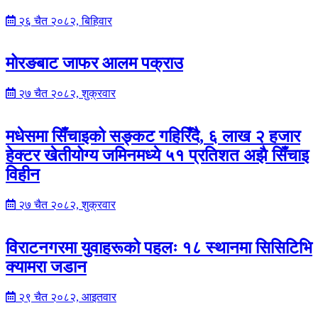
२६ चैत २०८२, बिहिवार
मोरङबाट जाफर आलम पक्राउ
२७ चैत २०८२, शुक्रवार
मधेसमा सिँचाइको सङ्कट गहिरिँदै, ६ लाख २ हजार
हेक्टर खेतीयोग्य जमिनमध्ये ५१ प्रतिशत अझै सिँचाइ
विहीन
२७ चैत २०८२, शुक्रवार
विराटनगरमा युवाहरूको पहलः १८ स्थानमा सिसिटिभि
क्यामरा जडान
२९ चैत २०८२, आइतवार