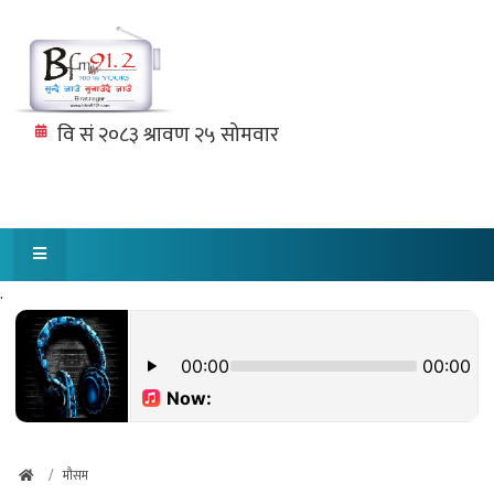
.
मौसम