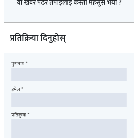
यो खबर पढेर तपाईलाई कस्तो महसुस भयो ?
प्रतिक्रिया दिनुहोस्
पुरानाम *
इमेल *
प्रतिकृया *