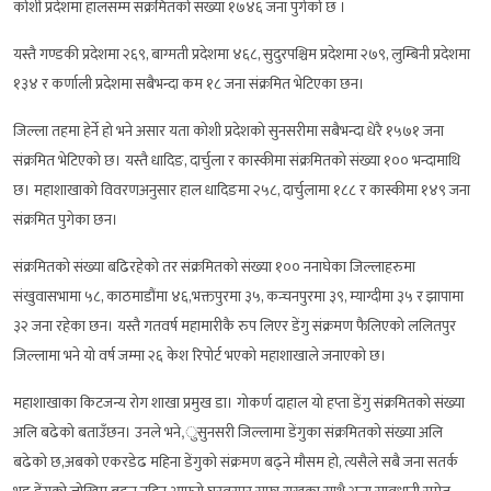
कोशी प्रदेशमा हालसम्म संक्रमितको संख्या १७४६ जना पुगेको छ ।
यस्तै गण्डकी प्रदेशमा २६९, बाग्मती प्रदेशमा ४६८, सुदुरपश्चिम प्रदेशमा २७९, लुम्बिनी प्रदेशमा
१३४ र कर्णाली प्रदेशमा सबैभन्दा कम १८ जना संक्रमित भेटिएका छन।
​जिल्ला तहमा हेर्ने हो भने असार यता कोशी प्रदेशको सुनसरीमा सबैभन्दा धेरै १५७१ जना
संक्रमित भेटिएको छ। यस्तै धादिङ, दार्चुला र कास्कीमा संक्रमितको संख्या १०० भन्दामाथि
छ। महाशाखाको विवरणअनुसार हाल धादिङमा २५८, दार्चुलामा १८८ र कास्कीमा १४९ जना
संक्रमित पुगेका छन।
संक्रमितको संख्या बढिरहेको तर संक्रमितको संख्या १०० ननाघेका जिल्लाहरुमा
संखुवासभामा ५८, काठमाडौंमा ४६,भक्तपुरमा ३५, कन्चनपुरमा ३९, म्याग्दीमा ३५ र झापामा
३२ जना रहेका छन। यस्तै गतवर्ष महामारीकै रुप लिएर डेंगु संक्रमण फैलिएको ललितपुर
जिल्लामा भने यो वर्ष जम्मा २६ केश रिपोर्ट भएको महाशाखाले जनाएको छ।
महाशाखाका किटजन्य रोग शाखा प्रमुख डा। गोकर्ण दाहाल यो हप्ता डेंगु संक्रमितको संख्या
अलि बढेको बताउँछन। उनले भने,ुसुनसरी जिल्लामा डेंगुका संक्रमितको संख्या अलि
बढेको छ,अबको एकरडेढ महिना डेंगुको संक्रमण बढ्ने मौसम हो, त्यसैले सबै जना सतर्क