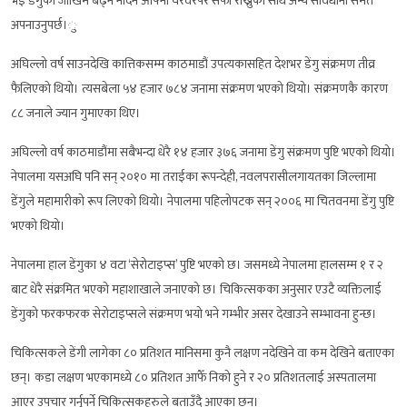
भइ डेंगुको जोखिम बढ्न नदिन आफ्नो घरवरपर सफा राख्नुका साथै अन्य सावधानी समेत
अपनाउनुपर्छ।ु
अघिल्लो वर्ष साउनदेखि कात्तिकसम्म काठमाडौं उपत्यकासहित देशभर डेंगु संक्रमण तीव्र
फैलिएको थियो। त्यसबेला ५४ हजार ७८४ जनामा संक्रमण भएको थियो। संक्रमणकै कारण
८८ जनाले ज्यान गुमाएका थिए।
अघिल्लो वर्ष काठमाडौंमा सबैभन्दा धेरै १४ हजार ३७६ जनामा डेंगु संक्रमण पुष्टि भएको थियो।
नेपालमा यसअघि पनि सन् २०१० मा तराईका रूपन्देही, नवलपरासीलगायतका जिल्लामा
डेंगुले महामारीको रूप लिएको थियो। नेपालमा पहिलोपटक सन् २००६ मा चितवनमा डेंगु पुष्टि
भएको थियो।
नेपालमा हाल डेंगुका ४ वटा ‘सेरोटाइप्स’ पुष्टि भएको छ। जसमध्ये नेपालमा हालसम्म १ र २
बाट धेरै संक्रमित भएको महाशाखाले जनाएको छ। चिकित्सकका अनुसार एउटै व्यक्तिलाई
डेंगुको फरकफरक सेरोटाइप्सले संक्रमण भयो भने गम्भीर असर देखाउने सम्भावना हुन्छ।
चिकित्सकले डेंगी लागेका ८० प्रतिशत मानिसमा कुनै लक्षण नदेखिने वा कम देखिने बताएका
छन्। कडा लक्षण भएकामध्ये ८० प्रतिशत आफैँ निको हुने र २० प्रतिशतलाई अस्पतालमा
आएर उपचार गर्नुपर्ने चिकित्सकहरुले बताउँदै आएका छन।