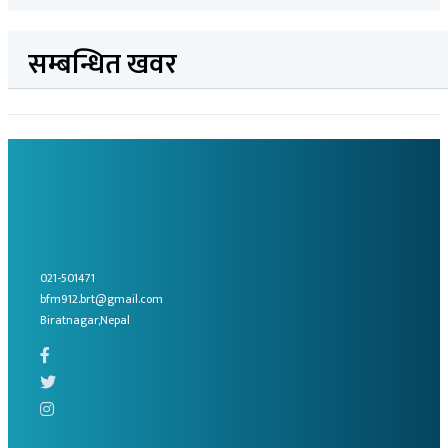
सम्बन्धित खवर
021-501471
bfm912.brt@gmail.com
Biratnagar,Nepal