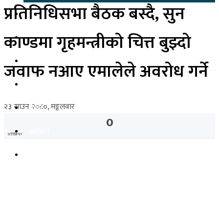
प्रतिनिधिसभा बैठक बस्दै, सुन
शिक्षा
काण्डमा गृहमन्त्रीको चित्त बुझ्दो
स्वास्थ्य
अर्थ-व्यवसाय
जवाफ नआए एमालेले अवरोध गर्ने
अन्तरास्ट्रिय
२३ साउन २०८०, मङ्गलवार
फेसन
0
ABOUT
प्रतिक्रिया
CONTACT