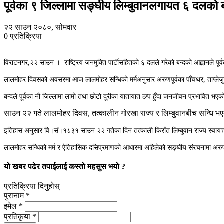
पूर्वका ९ जिल्लामा सङ्घीय लिम्बुवानलगायत ६ दलको ब
२२ साउन २०८०, सोमवार
0
प्रतिक्रिया
विराटनगर,२२ साउन । राष्ट्रिय जनमुक्ति पार्टीसहितको ६ दलले गरेको बन्दको आह्वानले प
लालमोहर दिवसको अवसरमा आज लालमोहर सन्धिको मर्मअनुसार अरुणपूर्वका पाँचथर, ताप्लेजुङ, 
बन्दले पूर्वका नौ जिल्लामा लामो तथा छोटो दूरीका यातायात ठप्प हुँदा जनजीवन प्रभावित भ
साउन २२ गते लालमोहर दिवस, तत्कालीन गोरखा राज्य र लिम्बुवानबीच सन्धि 
इतिहास अनुसार वि।सं।१८३१ साउन २२ गतेका दिन तत्काली किराँत लिम्बुवान राज्य स्वायत्
लालमोहर सन्धिको मर्म र ऐतिहासिक दसिप्रमाणको आधारमा अहिलेको सङ्घीय संरचनामा अरुणपूर्व
यो खबर पढेर तपाईलाई कस्तो महसुस भयो ?
प्रतिक्रिया दिनुहोस्
पुरानाम *
इमेल *
प्रतिकृया *