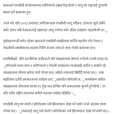
खनालले एमसीसी कार्यान्वयनमा अमेरिकाले दबाब दिइरहेको र लागू भए राष्ट्रलाई दुरगामी
प्रभाव पार्ने बताएका हुन्।
उनले भने, यही २०२३ अगस्ताट अमेरिकनहरू एमसीसी लागू गर्दैछन्। डोनाल्ड लूले अस्ति
अर्भर आएर सबै नेताहरूलाई खबरदार लागू नगरेमा भनेर औंला ठड्याएर गइसकेको छ।ु
पूर्वप्रधानमन्त्री समेत रहेका खनालले एमसीसी सम्झौतामा पार्टीले सहयोग गरेर नेपाल र
नेपालीको स्वाभीमानमा सदाका निम्ति कलंक लगाउने काम गरेको बताएका छन्।
एमसीसीबारे शीर्ष राजनीतिक पार्टीहरूले पनि व्याख्यात्मक घोषणा नगरेको उनको भनाइ छ।
ुयतिलामो समय सम्म न अमेरिकाले न नेपाली कांग्रेसलेन माओवादी पार्टीले न कसैले त्यो
व्याख्यात्मक घोषणा बारेमा चर्चा गरेका छन्। सबैले त्यसलाई बिर्सिदै गएका छन् । त्यस
संझौतामा दर्जनौं अपमानजनक शर्तहरू छन्,ुदस्तावेज भनिएको छ,ु कमसेकम कथित
व्याख्यात्मक घोषणामा भएका १२ हुँदा मात्र सच्चिए पनि सकारात्मक कुरानै हुने थियो । तर
यति गंभीर राष्ट्रिय सवालमा कसैले मतलब राखेका देखिदैन ।ु
एमसीसी लागू भए संघर्ष र प्रतिरोधका नयाँ झिल्काहरु देखा पर्न सक्ने उनले आशंका व्यक्त
गरेका छन् । ुत्यसलाई लागू गर्दा संघर्ष र प्रतिरोधका नयाँ झिल्काहरु देखा पर्न सक्ने छन् ।