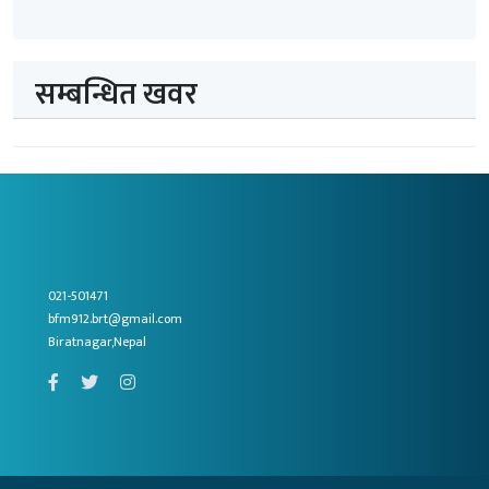
सम्बन्धित खवर
021-501471
bfm912.brt@gmail.com
Biratnagar,Nepal