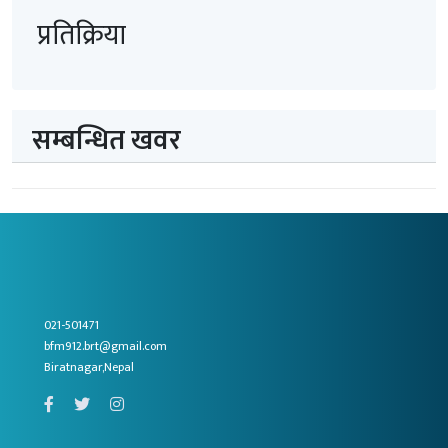
प्रतिक्रिया
सम्बन्धित खवर
021-501471
bfm912.brt@gmail.com
Biratnagar,Nepal