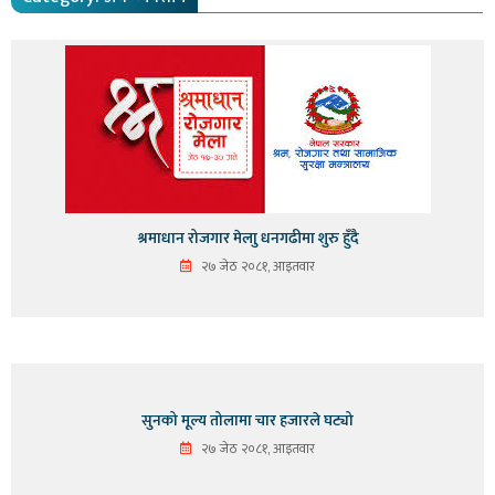
श्रमाधान रोजगार मेलाु धनगढीमा शुरु हुँदै
२७ जेठ २०८१, आइतवार
सुनको मूल्य तोलामा चार हजारले घट्यो
२७ जेठ २०८१, आइतवार