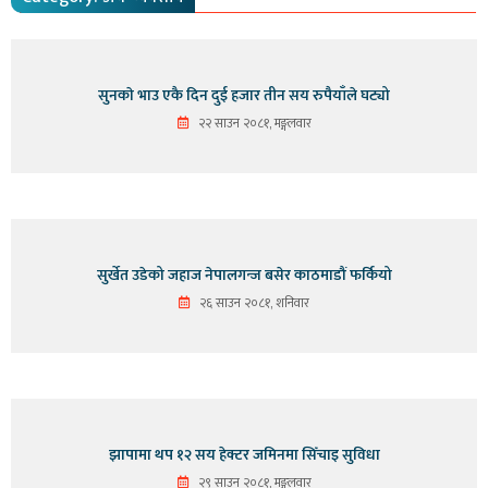
सुनकाे भाउ एकै दिन दुई हजार तीन सय रुपैयाँले घट्यो
२२ साउन २०८१, मङ्गलवार
सुर्खेत उडेको जहाज नेपालगन्ज बसेर काठमाडौं फर्कियो
२६ साउन २०८१, शनिवार
झापामा थप १२ सय हेक्टर जमिनमा सिँचाइ सुविधा
२९ साउन २०८१, मङ्गलवार