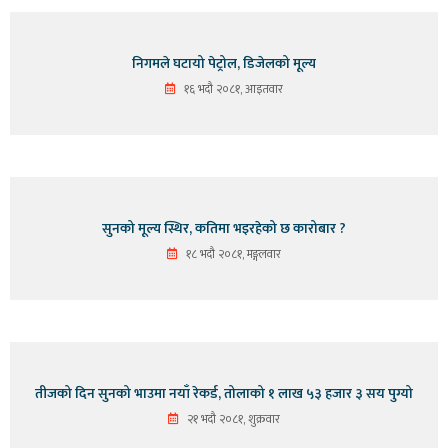
निगमले घटायो पेट्रोल, डिजेलको मूल्य
१६ भदौ २०८१, आइतवार
सुनको मूल्य स्थिर, कतिमा भइरहेको छ कारोबार ?
१८ भदौ २०८१, मङ्गलवार
तीजको दिन सुनको भाउमा नयाँ रेकर्ड, तोलाको १ लाख ५३ हजार ३ सय पुग्यो
२१ भदौ २०८१, शुक्रवार