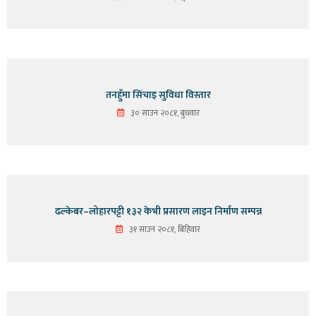
तनहुँमा सिंचाइ सुविधा विस्तार
३० साउन २०८१, बुधवार
ढल्केबर–लोहारपट्टी १३२ केभी प्रसारण लाइन निर्माण सम्पन्न
३१ साउन २०८१, बिहिवार