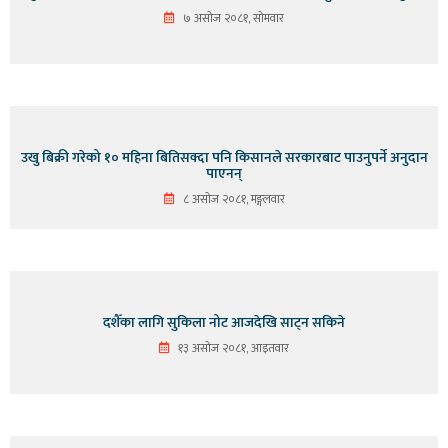
७ असोज २०८१, सोमवार
उखु बिक्री गरेको १० महिना बितिसक्दा पनि किसानले सरकारबाट पाउनुपर्ने अनुदान
पाएनन्
८ असोज २०८१, मङ्गलवार
दशैँका लागि सुकिला नोट आजदेखि साट्न सकिने
१३ असोज २०८१, आइतवार