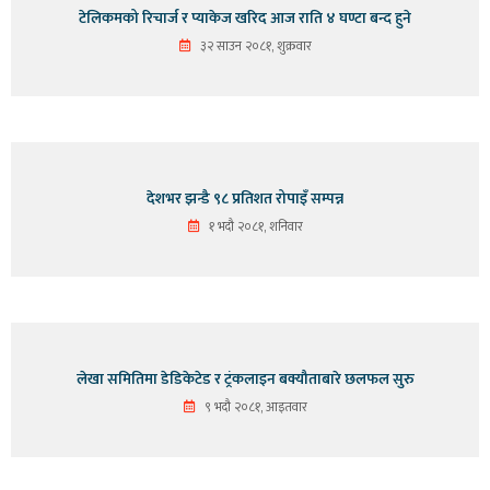
टेलिकमको रिचार्ज र प्याकेज खरिद आज राति ४ घण्टा बन्द हुने
३२ साउन २०८१, शुक्रवार
देशभर झन्डै ९८ प्रतिशत रोपाइँ सम्पन्न
१ भदौ २०८१, शनिवार
लेखा समितिमा डेडिकेटेड र ट्रंकलाइन बक्यौताबारे छलफल सुरु
९ भदौ २०८१, आइतवार