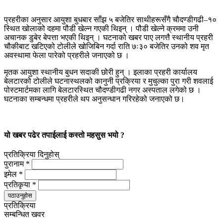
प्रहरीका अनुसार आयुशा बुधबार साँझ ५ बजेतिर साथीहरूसँगै चौदण्डीगढी–१०
स्थित खोलाको दहमा पौडी खेल्न गएकी थिइन् । पौडी खेल्ने क्रममा उनी
अचानक डुबेर बेपत्ता भएकी थिइन् । घटनाको खबर पाए लगत्तै स्थानीय प्रहरी
चौकीबाट खटिएको टोलीले खोजिबिन गर्दा राति ७ः३० बजेतिर उनको शव मृत
अवस्थामा फेला पारेको प्रहरीले जनाएको छ ।
मृतक आयुशा स्थानीय बुधन सदाकी छोरी हुन् । इलाका प्रहरी कार्यालय
बेलटारको टोलीले घटनास्थलको कानुनी प्रक्रिया र मुचुल्का पुरा गरी शवलाई
पोस्टमार्टमका लागि बेलटारस्थित चौदण्डीगढी नगर अस्पताल लगेको छ ।
घटनाका सम्बन्धमा प्रहरीले थप अनुसन्धान गरिरहेको जनाएको छ।
यो खबर पढेर तपाईलाई कस्तो महसुस भयो ?
प्रतिक्रिया दिनुहोस्
पुरानाम *
इमेल *
प्रतिकृया *
पठाउनुहोस
प्रतिक्रिया
सम्बन्धित खवर