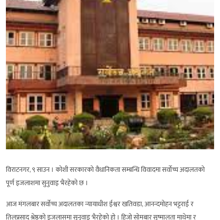
विराटनगर, ९ साउन । कोशी सरकारको वैधानिकता सम्बन्धि विवादमा सर्वोच्च अदालतको
पूर्ण इजलाशमा सुनुवाइ भैरहेको छ ।
आज मंगलबार सर्वोच्च अदालतका न्यायाधीश ईश्वर खतिवडा, आनन्दमोहन भट्टराई र
तिलप्रसाद श्रेष्ठको इजलासमा सुनुवाइ भैरहेको हो । हिजो सोमबार सुष्मालता माथेमा र