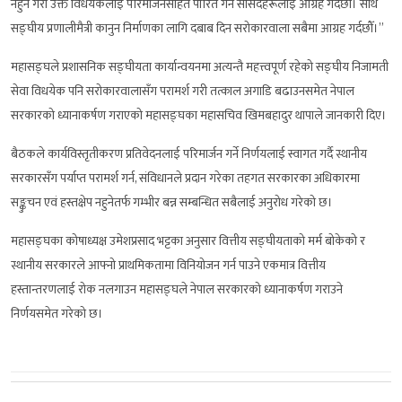
नहुने गरी उक्त विधयेकलाई परिमार्जनसहित पारित गर्न सांसदहरूलाई आग्रह गर्दछौँ। साथै
सङ्घीय प्रणालीमैत्री कानुन निर्माणका लागि दबाब दिन सरोकारवाला सबैमा आग्रह गर्दछौँ।”
महासङ्घले प्रशासनिक सङ्घीयता कार्यान्वयनमा अत्यन्तै महत्त्वपूर्ण रहेको सङ्घीय निजामती
सेवा विधयेक पनि सरोकारवालासँग परामर्श गरी तत्काल अगाडि बढाउनसमेत नेपाल
सरकारको ध्यानाकर्षण गराएको महासङ्घका महासचिव खिमबहादुर थापाले जानकारी दिए।
बैठकले कार्यविस्तृतीकरण प्रतिवेदनलाई परिमार्जन गर्ने निर्णयलाई स्वागत गर्दै स्थानीय
सरकारसँग पर्याप्त परामर्श गर्न, संविधानले प्रदान गरेका तहगत सरकारका अधिकारमा
सङ्कुचन एवं हस्तक्षेप नहुनेतर्फ गम्भीर बन्न सम्बन्धित सबैलाई अनुरोध गरेको छ।
महासङ्घका कोषाध्यक्ष उमेशप्रसाद भट्टका अनुसार वित्तीय सङ्घीयताको मर्म बोकेको र
स्थानीय सरकारले आफ्नो प्राथमिकतामा विनियोजन गर्न पाउने एकमात्र वित्तीय
हस्तान्तरणलाई रोक नलगाउन महासङ्घले नेपाल सरकारको ध्यानाकर्षण गराउने
निर्णयसमेत गरेको छ।