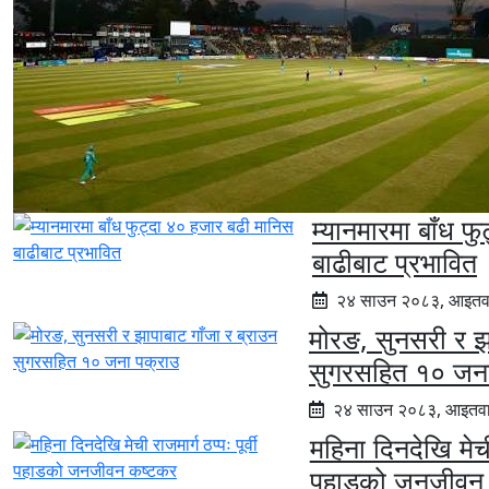
म्यानमारमा बाँध फ
बाढीबाट प्रभावित
२४ साउन २०८३, आइतव
मोरङ, सुनसरी र झा
सुगरसहित १० जना
२४ साउन २०८३, आइतव
महिना दिनदेखि मेची 
पहाडको जनजीवन