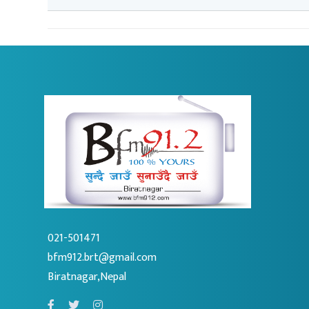
021-501471
bfm912.brt@gmail.com
Biratnagar,Nepal