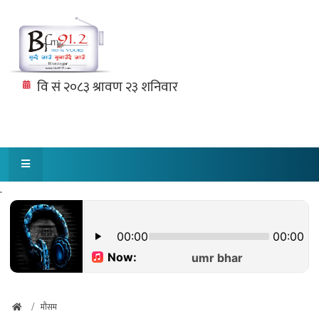
.
मौसम