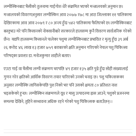
लम्पीस्किनबाट भैंसीको तुलनामा गाईगोरु धेरै संक्रमित भएको मन्त्रालयको अनुमान छ।
मन्त्रालयको विवरणअनुसार लम्पीस्किन आव २०७७ र७८ मा आठ जिल्लाका ११ पालिकामा
देखिएकामा आव आव २०७९ र ८० अन्त्य हुँदा ५४२ पालिकामा फैलिएको छ।लम्पीस्किनबाट
बस्तुभाउ मरे पनि किसानको नोक्सानीबारे सरकारले हालसम्म कुनै विवरण सार्वजनिक गरेको
छैन। यद्यपि हालसम्म किसानले पालेका पशुमा लम्पीस्किनबाट प्रभावित र मृत्यु हुँदा ३९ अर्ब
२६ करोड ४६ लाख १३ हजार ७५९ बराबरको क्षति अनुमान गरिएको नेपाल पशु चिकित्सा
परिषद्का प्रवक्ता डा. मनोजकुमार शाहीले बताए।
एउटा गाई वा भैंसीमा लम्पी संक्रमण भएपछि ४९ हजार १३५ क्षति पुग्ने हुँदा सोही संख्यालाई
गुणन गरेर क्षतिको आर्थिक विवरण तयार पारिएको उनको भनाइ छ। पशु चकित्सकका
अनुसार लम्पीस्कि लागिसकेपछि पुश निको भए पनि उसको क्षमता ८० प्रतिशत नाश
भइसकेको हुन्छ। लम्पीस्किन संक्रमणले दूध र मासु उत्पादनमा ह्रास आउने, पशुको प्रजननमा
समस्या देखिने, तुहिने सम्भावना अधिक रहने गरेको पशु चिकित्सक बताउँछन्।।