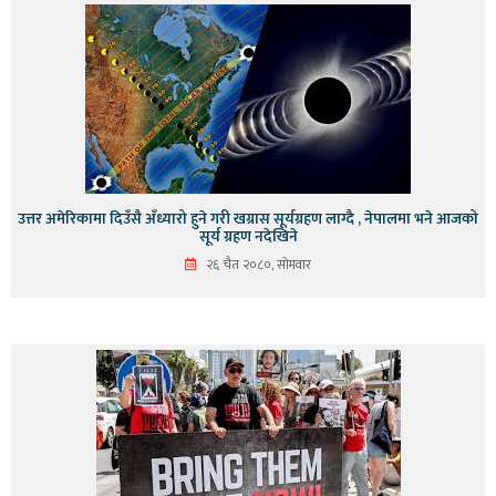
उत्तर अमेरिकामा दिउँसै अँध्यारो हुने गरी खग्रास सूर्यग्रहण लाग्दै , नेपालमा भने आजको
सूर्य ग्रहण नदेखिने
२६ चैत २०८०, सोमवार