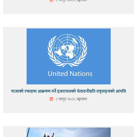
८ फागुन २०८०, मङ्गलवार
गाजाको रफाहमा आक्रमण गर्ने इजरायलको चेतावनीप्रति राष्ट्रसङ्घको आपत्ति
८ फागुन २०८०, मङ्गलवार