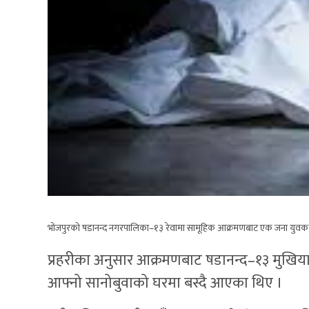
भोजपुरको षडानन्द नगरपालिका–१३ रेवामा सामूहिक आक्रमणबाट एक जना युवकक
प्रहरीका अनुसार आक्रमणबाट षडानन्द–१३ मुखिया
आफ्नो सानोबुवाको घरमा बस्दै आएका थिए ।