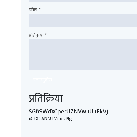
इमेल *
प्रतिकृया *
पठाउनुहोस
प्रतिक्रिया
SGfiSWdXCperUZNVwuUuEkVj
xCkXCANMfMcievPlg