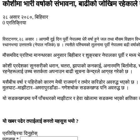
कोशीमा भारी वर्षाको संभावना, बाढीको जोखिम रहेकाले
२८ असार २०८०, बिहिवार
0
प्रतिक्रिया
विराटनगर,२८ असार । आगामी दुई दिन पूर्वी नेपालमा धेरै वर्षा हुने जल तथा मौसम विज्ञान वि
स्थानभन्दा उत्तरतर्फ (नेपाल नजिकं) छ । त्यसैले पश्चिमको तुलनामा पूर्वी नेपालमा बढी वर्षाक
मौसमविद प्रतिभा मानन्धरका अनुसार बिहीबार र शुक्रबार नेपालका पूर्वी र मध्य 
कोशी प्रदेशका सुनसरीको धरान, चतरा, झापाको कनकाई, अनारमणि बिर्तामोड, चन्
रहनेहरूलाई उच्च सतर्कता अपनाउन बाढी सूचना केन्द्रले आग्रह गरेको छ ।
यसैबीच वर्षा र पहिरोको कारण मेची राजमार्ग र तमोर करिडोर अवरुद्ध भएको छ
मुलघाट–माझीटार–अमरापुरडाँडा– गणेशचोक सडकखण्ड पनि अवरुद्ध छ ।
यो सडकखण्डमा पर्ने पाँचथरको माझीटार र हेवा खोलामा सडकमा भएको क्षतिका का
यो खबर पढेर तपाईलाई कस्तो महसुस भयो ?
प्रतिक्रिया दिनुहोस्
पुरानाम *