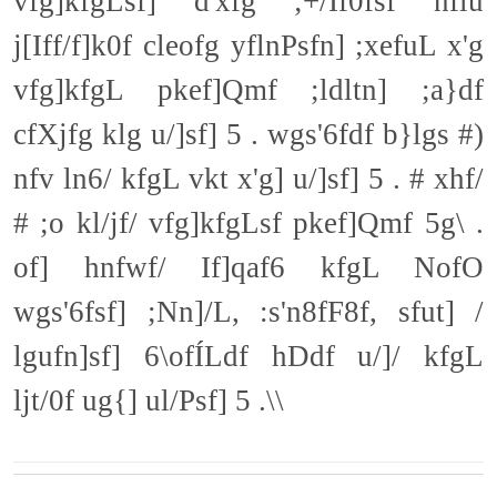
vfg]kfgLsf] d'xfg ;+/If0fsf nflu
j[Iff/f]k0f cleofg yflnPsfn] ;xefuL x'g
vfg]kfgL pkef]Qmf ;ldltn] ;a}df
cfXjfg klg u/]sf] 5 . wgs'6fdf b}lgs #)
nfv ln6/ kfgL vkt x'g] u/]sf] 5 . # xhf/
# ;o kl/jf/ vfg]kfgLsf pkef]Qmf 5g\ .
of] hnfwf/ If]qaf6 kfgL NofO
wgs'6fsf] ;Nn]/L, :s'n8fF8f, sfut] /
lgufn]sf] 6\ofÍLdf hDdf u/]/ kfgL
ljt/0f ug{] ul/Psf] 5 .\\