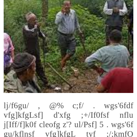
lj/f6gu/ , @% c;f/ . wgs'6fdf
vfg]kfgLsf] d'xfg ;+/If0fsf nflu
j[Iff/f]k0f cleofg z'? ul/Psf] 5 . wgs'6f
gu/kflnsf vfg]kfgL tyf ;/;kmfO