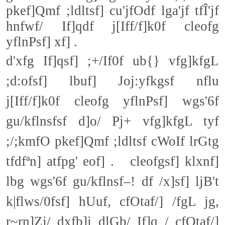
pkef]Qmf ;ldltsf] cu'jfOdf lga'jf tfÎ'jf
hnfwf/ If]qdf j[Iff/f]k0f cleofg
yflnPsf] xf] .
d'xfg If]qsf] ;+/If0f ub{} vfg]kfgL
;d:ofsf] lbuf] Joj:yfkgsf nflu
j[Iff/f]k0f cleofg yflnPsf] wgs'6f
gu/kflnsfsf d]o/ Pj+ vfg]kfgL tyf
;/;kmfO pkef]Qmf ;ldltsf cWoIf lrGtg
tfdfªn] atfpg' eof] . cleofgsf] klxnf]
lbg wgs'6f gu/kflnsf–! df /x]sf] ljB't
k|flws/0fsf] hUuf, cfOtaf/] /fgL jg,
r~rn]Zj/ dxfb]j dlGb/ If]q / cfOtaf/]