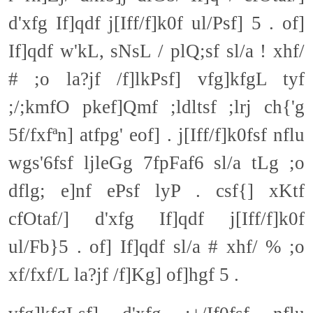
d'xfg If]qdf j[Iff/f]k0f ul/Psf] 5 . of]
If]qdf w'kL, sNsL / plQ;sf sl/a ! xhf/
# ;o la?jf /f]lkPsf] vfg]kfgL tyf
;/;kmfO pkef]Qmf ;ldltsf ;lrj ch{'g
5f/fxfªn] atfpg' eof] . j[Iff/f]k0fsf nflu
wgs'6fsf ljleGg 7fpFaf6 sl/a tLg ;o
dflg; e]nf ePsf lyP . csf{] xKtf
cfOtaf/] d'xfg If]qdf j[Iff/f]k0f
ul/Fb}5 . of] If]qdf sl/a # xhf/ % ;o
xf/fxf/L la?jf /f]Kg] of]hgf 5 .