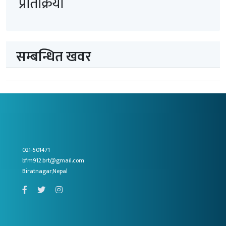
प्रतिक्रिया
सम्बन्धित खवर
021-501471
bfm912.brt@gmail.com
Biratnagar,Nepal