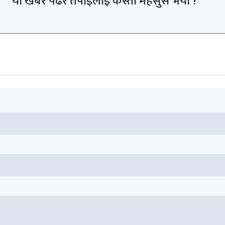
यो खबर पढेर तपाईलाई कस्तो महसुस भयो ?