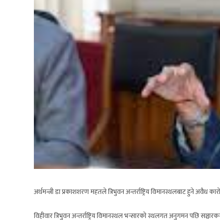
अर्थमन्त्री डा प्रकाशशरण महतले त्रिभुवन अन्तर्राष्ट्रिय विमानस्थलबाट हुने अ
विहीवार त्रिभुवन अन्तर्राष्ट्रिय विमानस्थल भन्सारको स्थलगत अनुगमन पछि सञ्चारक