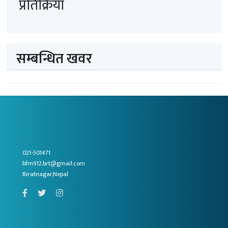
प्रतिक्रिया
सम्बन्धित खवर
021-501471
bfm912.brt@gmail.com
Biratnagar,Nepal