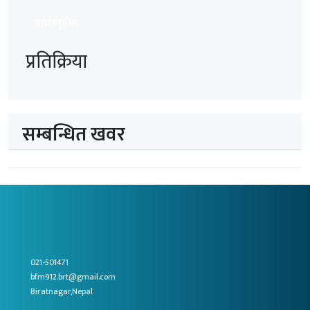
पठाउनुहोस
प्रतिक्रिया
सम्बन्धित खवर
021-501471
bfm912.brt@gmail.com
Biratnagar,Nepal