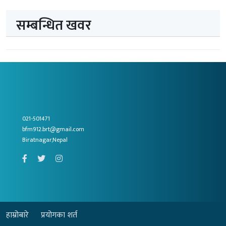
सम्बन्धित खवर
021-501471
bfm912.brt@gmail.com
Biratnagar,Nepal
हाम्रोबारे
प्रयोगका शर्त