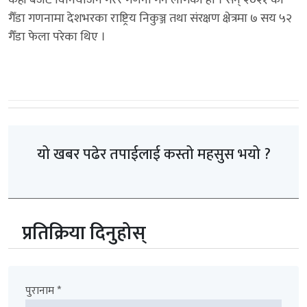
केही बजेट विनियोजन गरेर गणना गर्न लागेको हो । सन् २०२१ को
गैँडा गणनामा देशभरका राष्ट्रिय निकुञ्ज तथा संरक्षण क्षेत्रमा ७ सय ५२
गैँडा फेला परेका थिए ।
यो खबर पढेर तपाईलाई कस्तो महसुस भयो ?
प्रतिक्रिया दिनुहोस्
पुरानाम *