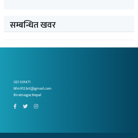
सम्बन्धित खवर
021-501471
bfm912.brt@gmail.com
Biratnagar,Nepal