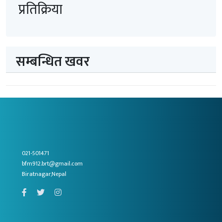
प्रतिक्रिया
सम्बन्धित खवर
021-501471
bfm912.brt@gmail.com
Biratnagar,Nepal