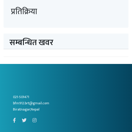
प्रतिक्रिया
सम्बन्धित खवर
021-501471
bfm912.brt@gmail.com
Biratnagar,Nepal