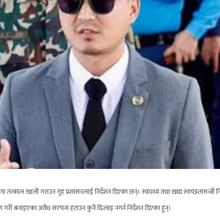
गा तत्काल खाली गराउन गृह प्रशासनलाई निर्देशन दिएका छन्। स्वास्थ्य तथा खाद्य स्वच्छतामन्
मण गरी बनाइएका अवैध संरचना हटाउन कुनै ढिलाइ नगर्न निर्देशन दिएका हुन्।