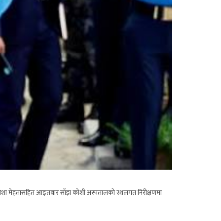
त्री निशा मेहतासहित आइतबार साँझ कोशी अस्पतालको स्थलगत निरीक्षणमा