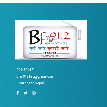
021-501471
bfm912.brt@gmail.com
Biratnagar,Nepal