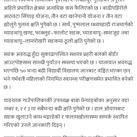
जिल्ला समन्वय समितिका पूर्वसदस्य नरबहादुर गुरुङका अनुसार
अहिले प्रभावित क्षेत्रमा अत्यधिक त्रास फैलिएको छ । बाढीपहिरोले
आठवटा सिँचाइ योजना, तीन वटा खानेपानी योजना र तीन वटा
झोलुंगे पुलमा क्षति पुगेको छ । साथै, पुष्पलाल मध्यपहाडी राजमार्गको
च्याङथापू खण्ड, फाक्लुङ–फालोट सडक, च्याङथापू–समरजुङ तथा
च्याङथापू–लामपोखरी सडकमा ठूलो क्षति पुगेको छ ।
सडक अवरुद्ध हुँदा सुकाढापस्थित सशस्त्र प्रहरी बलको बोर्डर
आउटपोष्टसम्म सामग्री पुर्याउन समस्या भएको छ । यातायात अवरुद्ध
भएपछि ५० भन्दा बढी विद्यार्थी विद्यालय जानबाट वञ्चित भएका छन्
भने गर्भवती महिलाको नियमित स्वास्थ्य परीक्षणसमेत प्रभावित बनेको
छ ।
याङवरक गाउँपालिकाकी उपाध्यक्ष बाबा मेन्याङ्बोका अनुसार वडा
नम्बर १, २ र ३ मा सबैभन्दा बढी क्षति पुगेको छ । हाल ओयामबाट
सडक खुलाउने काम भइरहेको र फलामखोलासम्म सम्पर्क स्थापित
गरिएको उनले जानकारी दिइन् ।