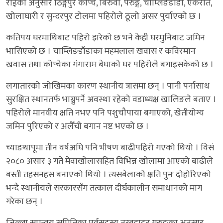
राईका अनुसार ठिङ्गेपुर कोप्चे, बिरुवा, पेरुङ्गे, चाम्लिङडाँडा, एकराते,
खोलाघारी र सुन्दरपुर टोलमा पहिरोले ठूलो असर पुर्याएको छ ।
कतिपय घरमाथिबाट पहिरो झरेको छ भने केही घरमुनिबाट जमिन
भासिएको छ । चाम्लिङडाँडाका महमलाल खवास र कविरमान
खवास तथा कोप्चेका गंगाराम बेघाको घर पहिरोले बगाइसकेको छ ।
लगातारको जोखिमका कारण स्थानीय त्रासमा छन् । पानी पर्नासाथ
सुरक्षित स्थानतर्फ भाग्नुपर्ने अवस्था रहेको वडाध्यक्ष खालिङले बताए ।
पहिरोले मानवीय क्षति नभए पनि पशुचौपाया बगाएको, खेतीयोग्य
जमिन पुरिएको र अलैँची बगान नष्ट भएको छ ।
च्याङथापूमा तीन वर्षअघि पनि भीषण बाढीपहिरो गएको थियो । विसं
२०८० असार ३ गते मेवाखोलासहित विभिन्न खोलामा आएको बाढीले
बस्ती तहसनहस बनाएको थियो । त्यसबेलाको क्षति पुनः दोहोरिएको
भन्दै स्थानीयले सरकारसँग तत्काल दीर्घकालीन समाधानको माग
गरेका छन् ।