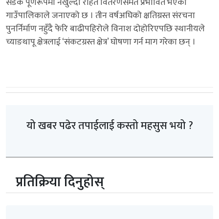
सडक पूर्णरूपमा नखुल्दा राहत वितरणसमेत प्रभावित भएको
गाउँपालिकाले जनाएको छ । तीन वर्षअघिको क्षतिग्रस्त संरचना
पुनर्निर्माण नहुँदै फेरि बाढीपहिरोले विनाश दोहोरिएपछि स्थानीयले
च्याङथापू क्षेत्रलाई ‘संकटग्रस्त क्षेत्र’ घोषणा गर्न माग गरेका छन् ।
यो खबर पढेर तपाईलाई कस्तो महसुस भयो ?
प्रतिक्रिया दिनुहोस्