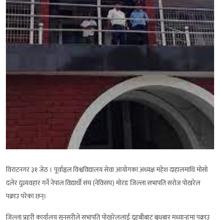
विराटनगर ३१ जेठ । पूर्वाञ्चल विश्वविद्यालय सेवा आयोगका अध्यक्ष महेश दाहालमाथि मोसो
दलेर दुव्र्यवहार गर्ने नेपाल विद्यार्थी संघ (नेविसंघ) मोरङ जिल्ला सभापति सरोज पोखरेल
पक्राउ परेका छन्।
जिल्ला प्रहरी कार्यालय सुनसरीले सभापति पोखरेललाई दुहबीबाट बुधबार मध्यान्हमा पक्राउ