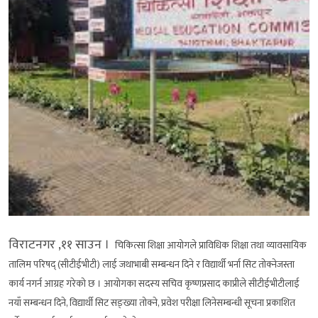
विराटनगर ,११ साउन ।
चिकित्सा शिक्षा आयोगले प्राविधिक शिक्षा तथा व्यावसायिक
तालिम परिषद् (सीटीईभीटी) लाई जथाभाबी सम्बन्धन दिने र विद्यार्थी भर्ना सिट तोक्नेजस्ता
कार्य नगर्न आग्रह गरेको छ । आयोगका सदस्य सचिव कृष्णप्रसाद काप्रीले सीटीईभीटीलाई
नयाँ सम्बन्धन दिने, विद्यार्थी सिट सङ्ख्या तोक्ने, प्रवेश परीक्षा लिनेसम्बन्धी सूचना प्रकाशित