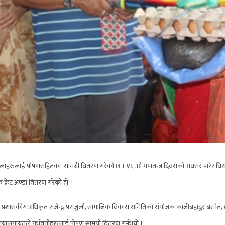
िलाहरुलाई पोषणसहितका सामग्री वितरण गरेको छ । १६ औं गणतन्त्र दिवसको अवसर पारेर विर
क क्रेट अण्डा वितरण गरेको हो ।
मुख प्रशासकीय अधिकृत राजेन्द्र पराजुली, सामाजिक विकास समितिका संयोजक काजीबहादुर बस्नेत, 
पलियालगायतले गर्भवतीहरुलाई पोषण सामग्री वितरण गर्नुभयो ।