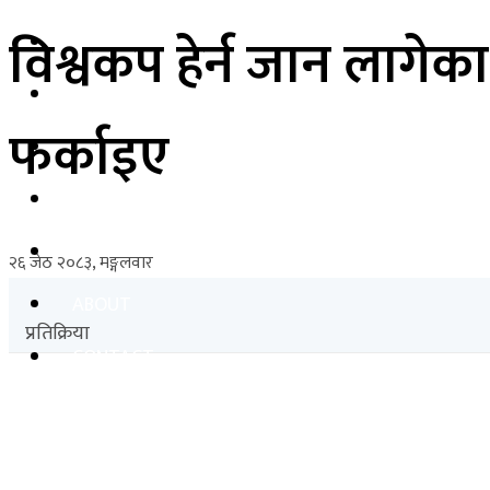
विश्वकप हेर्न जान लागे
शिक्षा
स्वास्थ्य
फर्काइए
अर्थ-व्यवसाय
अन्तरास्ट्रिय
फेसन
२६ जेठ २०८३, मङ्गलवार
ABOUT
प्रतिक्रिया
CONTACT