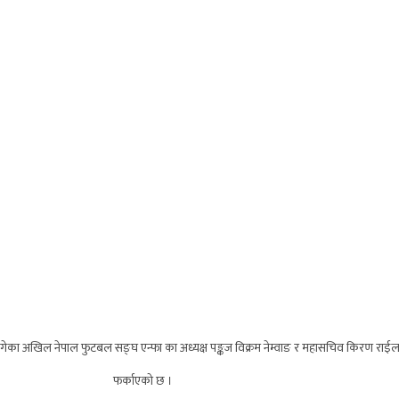
ा अखिल नेपाल फुटबल सङ्घ एन्फा का अध्यक्ष पङ्कज विक्रम नेम्वाङ र महासचिव किरण राईलाई अध
फर्काएको छ ।