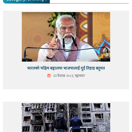
भारतको पश्चिम बङ्गालमा भाजपालाई दुई तिहाइ बहुमत
२२ वैशाख २०८३, मङ्गलवार