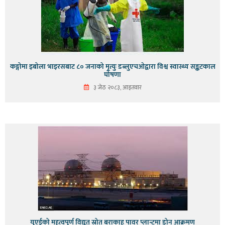
कङ्गोमा इबोला भाइरसबाट ८० जनाको मृत्युः डब्लुएचओद्वारा विश्व स्वास्थ्य सङ्कटकाल
घोषणा
३ जेठ २०८३, आइतवार
यूएईको महत्वपूर्ण विद्युत् स्रोत बराकाह पावर प्लान्टमा ड्रोन आक्रमण