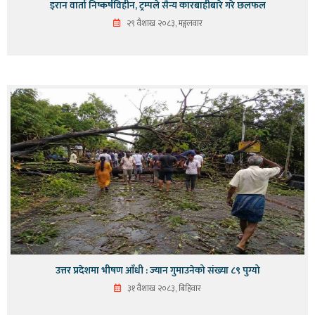
इरान वार्ता निष्कर्षविहीन, ट्रम्पले सैन्य कारबाहीबारे गरे छलफल
२९ वैशाख २०८३, मङ्गलवार
उत्तर प्रदेशमा भीषण आँधी : ज्यान गुमाउनेको संख्या ८९ पुग्यो
३१ वैशाख २०८३, बिहिवार