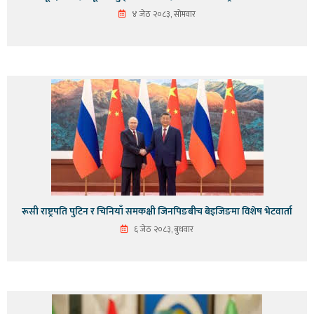
४ जेठ २०८३, सोमवार
रूसी राष्ट्रपति पुटिन र चिनियाँ समकक्षी जिनपिङबीच बेइजिङमा विशेष भेटवार्ता
६ जेठ २०८३, बुधवार