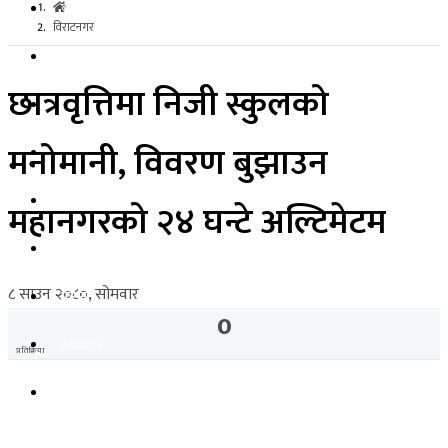
कोशी प्रदेश
विराटनगर
राजनीति
छात्रवृत्तिमा निजी स्कुलको
शिक्षा
मनोमानी, विवरण बुझाउन
स्वास्थ्य
अर्थ-व्यवसाय
महानगरको २४ घन्टे अल्टिमेटम
अन्तरास्ट्रिय
८ साउन २०८०, सोमवार
फेसन
0
ABOUT
प्रतिक्रिया
CONTACT