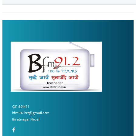
021-501471
bfm912.brt@gmail.com
Biratnagar,Nepal