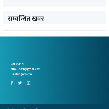
सम्बन्धित खवर
021-501471
bfm912.brt@gmail.com
Biratnagar,Nepal