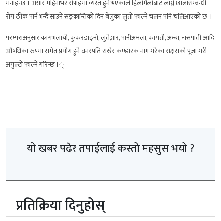
मनाइन्छ । असार महिनाभर रोपाइँमा व्यस्त हुने भएकाले हिलोमैलोबाट लाग्ने छालासम्बन्धी
रोग ठीक पार्न भन्दै साउने सङ्क्रान्तिको दिन बेलुका लुतो फाल्ने चलन पनि चलिआएको छ ।
परम्पराअनुसार कागभलायो, कुकरडाइनो, लुतेझार, पानीअमला, कागती, अम्बा, नासपाती आदि
औषधिका रुपमा समेत प्रयोग हुने वनस्पति राखेर कण्डारक नाम गरेका राक्षसको पूजा गरी
अगुल्टो फाल्ने गरिन्छ ।्
यो खबर पढेर तपाईलाई कस्तो महसुस भयो ?
प्रतिक्रिया दिनुहोस्