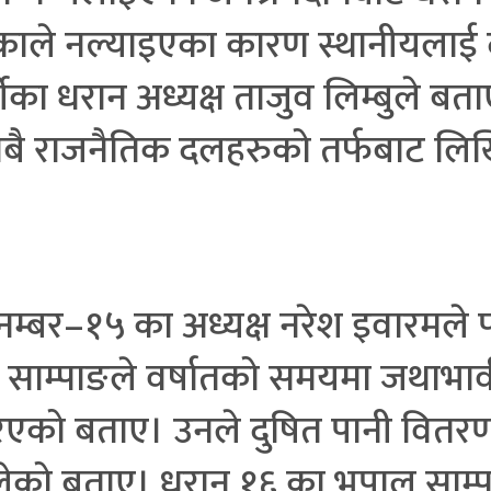
िकाले नल्याइएका कारण स्थानीयलाई 
का धरान अध्यक्ष ताजुव लिम्बुले बत
सबै राजनैतिक दलहरुको तर्फबाट लिखि
्बर–१५ का अध्यक्ष नरेश इवारमले प
यर साम्पाङले वर्षातको समयमा जथाभा
िएको बताए। उनले दुषित पानी वितर
ालेको बताए। धरान १६ का भुपाल साम्