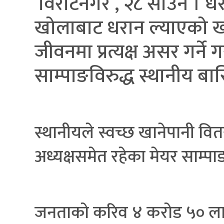
विराटनगर , २८ साउन । धर
खोलाबाट धरान ल्याएको खा
जीवनमा प्रत्यक्ष असर गर्ने
साम्पाङविरुद्ध स्थानीय ब
स्थानीयले स्वच्छ खानेपानी वि
अध्यक्षसमेत रहेका मेयर साम्
जनताको करिव ४ करोड ५० लाख 