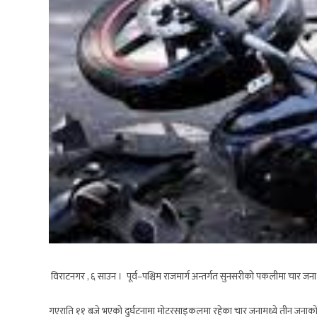
विराटनगर , ६ साउन । पूर्व–पश्चिम राजमार्ग अन्तर्गत सुनसरीको पकलीमा चार जन
गएराति ११ बजे भएको दुर्घटनामा मोटरसाइकलमा रहेका चार जनामध्ये तीन जनाको घ