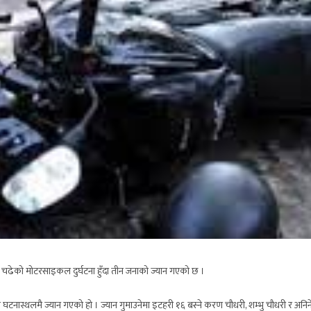
ा चढेको मोटरसाइकल दुर्घटना हुँदा तीन जनाको ज्यान गएको छ ।
टनास्थलमै ज्यान गएको हो । ज्यान गुमाउनेमा इटहरी १६ बस्ने करण चौधरी, शम्भु चौधरी र अनिने