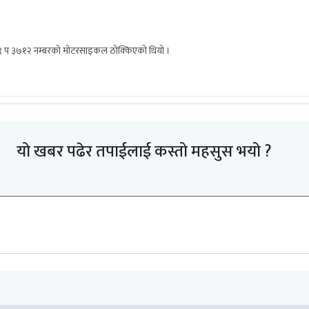
को २९ प ३७१२ नम्बरको मोटरसाइकल ठोक्किएको थियो ।
यो खबर पढेर तपाईलाई कस्तो महसुस भयो ?