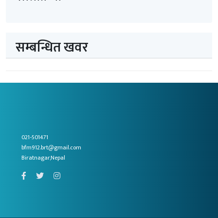
सम्बन्धित खवर
021-501471
bfm912.brt@gmail.com
Biratnagar,Nepal