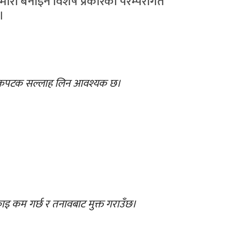
मारी बनाइने विशेष प्रकारको परम्परागत
छ।
े एकपटक सल्लाह लिन आवश्यक छ।
थकाइ कम गर्छ र तनावबाट मुक्त गराउँछ।