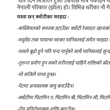
चार दिन भिजाएर टुसा उम्रेपछि मात्र पकाइने 
नेपाली परिकार (झोल) हो। विभिन्न थरीका नौ गे
यस्ता छन् क्वाँटीका फाइदा :
-कब्जियतको समस्या हटाउँछ। क्वाँटी रेसादार खानाको 
-मधुमेह तथा पायल्स भएका मानिसलाई समेत फाइदा
-यसले बूढो हुने गति मन्द पार्नुको साथै मानिसलाई सुन्द
-तुरुन्त प्रयोग हुन सक्ने शरीरलाई चाहिने शक्तिको स्रोत
-यो सजिलै पाच्य हुन्छ।
-पेटमा अनावश्यक वायु बनाउँदैन।
-क्वाँटीमा भिटामिन ए, भिटामिन बी, भिटामिन सी, भिटा
-रोग प्रतिरोधात्मक शक्ति बढाउँछ।