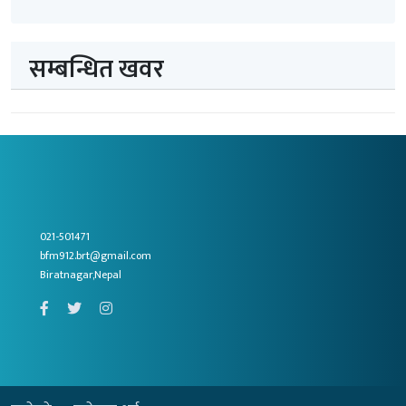
सम्बन्धित खवर
021-501471
bfm912.brt@gmail.com
Biratnagar,Nepal