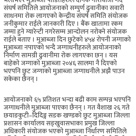
भेलाभएर मुआब्जा पीडितहरुले दैनिक नारावाजी गर्दै
संघर्ष समितिले आयोजनाको सम्पुर्ण ढुवानीका सवारी
साधनमा रोक लागएको केन्द्रीय संघर्ष समिति संयोजक
जनीकुमार राईले जानकारी दिए । बैंक खातामा रकम
जम्मा हुने ग्यारेन्टी नगरेसम्म आन्दोलन नरोक्ने संयोजक
राईले बताए । मुआब्जा दिन छुटेको ४५४ रोपनी जग्गाको
मुआब्जा नपाएको भन्दै जग्गाधनीहरुले आयोजनाको
निर्माण सामग्री ढुवानीमा रोक लागएका छन् । यस
बाहेको जग्गाको मुआब्जा २०४६ सालमा नै दिएको
भएपनि छुट जग्गाको मुआब्जा जग्गाधनीले अझै पाउन
सकेका छैनन् ।
आयोजनाको ६५ प्रतिशत भन्दा बढी काम सम्पन्न भएपनि
जग्गाधनीले मुआब्जा पाएका छैनन् । गत वैशाख २६ गते
छयाङकुटी–दिदिङ्ग सडक खण्डको छुट मुआब्जा जिल्ला
प्रशासन कार्यालय सङ्खुवासभाका प्रमुख जिल्ला
अधिकारी संयोजक भएको मुआब्जा निर्धारण समितिले