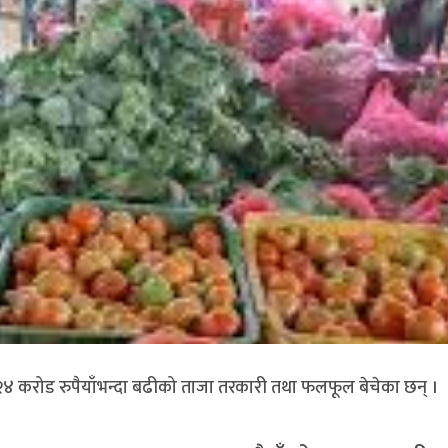
२४ करोड रुपैयाँभन्दा बढीको ताजा तरकारी तथा फलफूल बेचेका छन् ।