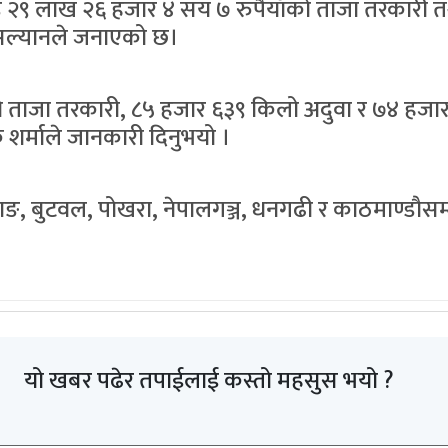
ड २९ लाख २६ हजार ४ सय ७ रुपैयाँको ताजा तरकारी
सल्यानले जनाएको छ।
 ताजा तरकारी, ८५ हजार ६३९ किलो अदुवा र ७४ हज
र्माले जानकारी दिनुभयो ।
, बुटवल, पोखरा, नेपालगञ्ज, धनगढी र काठमाण्डौसम्
यो खबर पढेर तपाईलाई कस्तो महसुस भयो ?