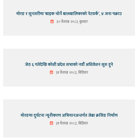
मोरङ र सुनसरीमा ‘बाइक चोर्ने बालबालिकाको नेटवर्क’, ४ जना पक्राउ
३० वैशाख २०८३, बुधवार
जेठ ६ गतेदेखि कोशी प्रदेश सभाको नवौँ अधिवेशन सुरु हुने
३१ वैशाख २०८३, बिहिवार
मोरङमा दुर्घटना न्यूनीकरण अभियानअन्तर्गत जेब्रा क्रसिङ निर्माण
३१ वैशाख २०८३, बिहिवार