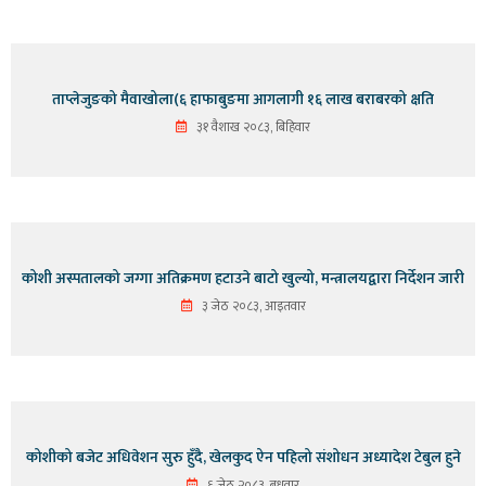
ताप्लेजुङको मैवाखोला(६ हाफाबुङमा आगलागी १६ लाख बराबरको क्षति
३१ वैशाख २०८३, बिहिवार
कोशी अस्पतालको जग्गा अतिक्रमण हटाउने बाटो खुल्यो, मन्त्रालयद्वारा निर्देशन जारी
३ जेठ २०८३, आइतवार
कोशीको बजेट अधिवेशन सुरु हुँदै, खेलकुद ऐन पहिलो संशोधन अध्यादेश टेबुल हुने
६ जेठ २०८३, बुधवार