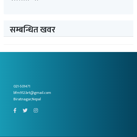
सम्बन्धित खवर
021-501471
bfm912.brt@gmail.com
Biratnagar,Nepal