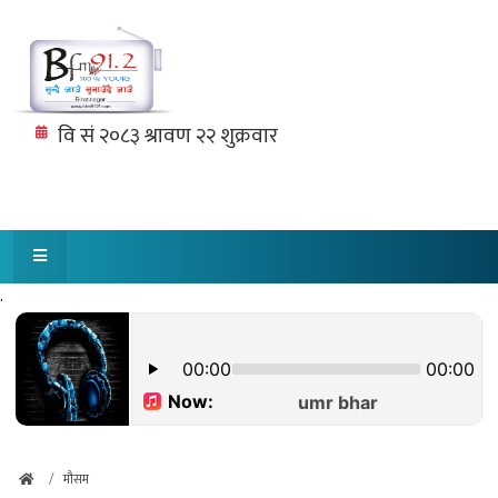
.
मौसम