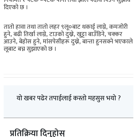
नियमित र पटक –पटक पानी तथा झोल पदार्थ पिउने सुझाव
दिएको छ ।
तातो हावा तथा तातो लहर ९लू०बाट थकाई लाग्ने, कमजोरी
हुने, बढी तिर्खा लाग्ने, टाउको दुख्ने, खुट्टा बाउँडिने, चक्कर
आउने, बेहोस हुने, मांसपेसीहरू दुख्ने, बान्ता हुनसक्ने भएकाले
लूबाट बच्न सुझाएको छ ।
यो खबर पढेर तपाईलाई कस्तो महसुस भयो ?
प्रतिक्रिया दिनुहोस्