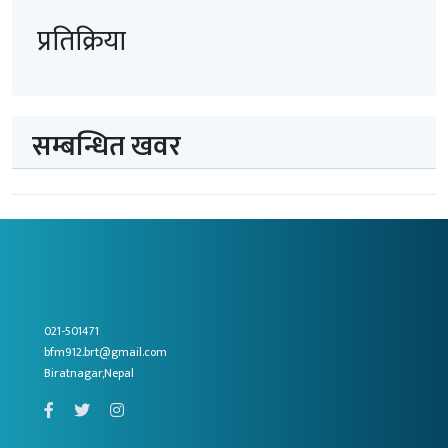
प्रतिक्रिया
सम्बन्धित खवर
021-501471
bfm912.brt@gmail.com
Biratnagar,Nepal