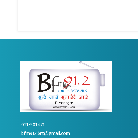
021-501471
bfm912.brt@gmail.com