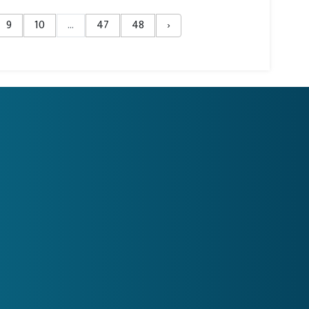
9
10
...
47
48
›